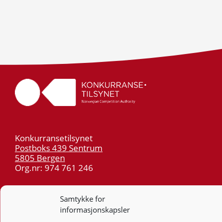
Konkurransetilsynet
Postboks 439 Sentrum
5805 Bergen
Org.nr: 974 761 246
Telefon:
55 59 75 00
Samtykke for
E-post:
post@kt.no
informasjonskapsler