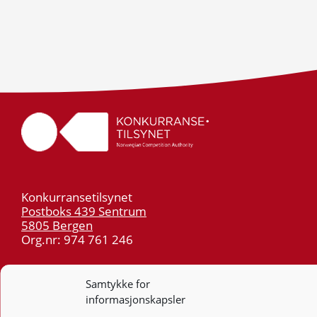
Konkurransetilsynet
Postboks 439 Sentrum
5805 Bergen
Org.nr: 974 761 246
Telefon:
55 59 75 00
Samtykke for
E-post:
post@kt.no
informasjonskapsler