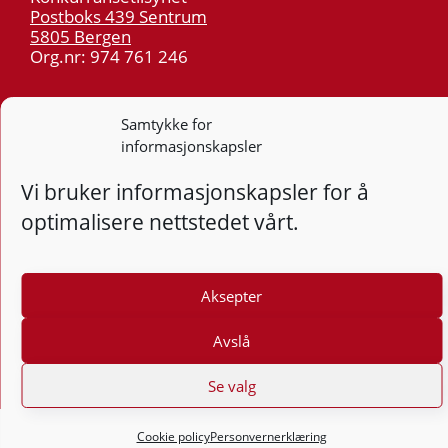
Postboks 439 Sentrum
5805 Bergen
Org.nr: 974 761 246
Telefon:
55 59 75 00
Samtykke for
E-post:
post@kt.no
informasjonskapsler
Nyhetsvarsel >>
Vi bruker informasjonskapsler for å
optimalisere nettstedet vårt.
Personvern
Tilgjengelighetserklæring
Aksepter
Følg
F
Avslå
Se valg
Cookie policy
Personvernerklæring