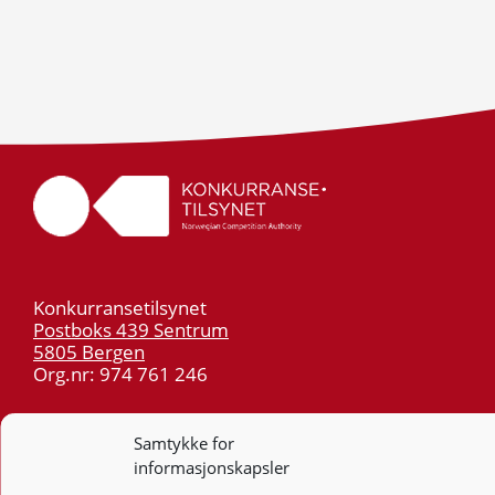
Konkurransetilsynet
Postboks 439 Sentrum
5805 Bergen
Org.nr: 974 761 246
Telefon:
55 59 75 00
Samtykke for
E-post:
post@kt.no
informasjonskapsler