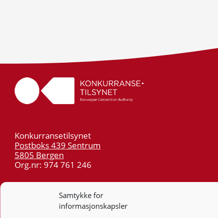
Konkurransetilsynet
Postboks 439 Sentrum
5805 Bergen
Org.nr: 974 761 246
Telefon:
55 59 75 00
Samtykke for
E-post:
post@kt.no
informasjonskapsler