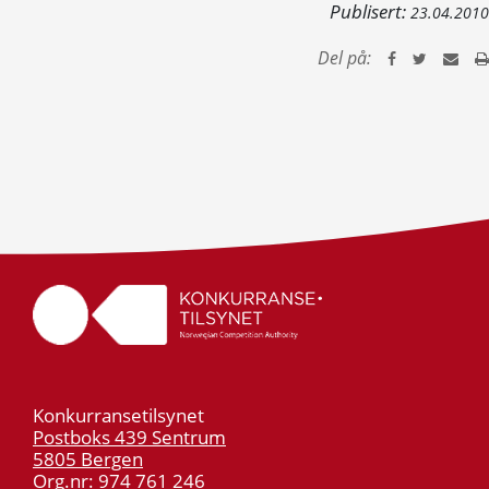
Publisert:
23.04.2010
Del på:
Konkurransetilsynet
Postboks 439 Sentrum
5805 Bergen
Org.nr: 974 761 246