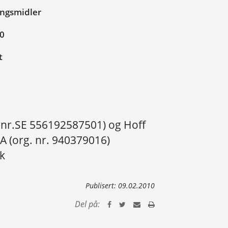
ngsmidler
10
t
. nr.SE 556192587501) og Hoff
A (org. nr. 940379016)
ak
Publisert:
09.02.2010
Del på: