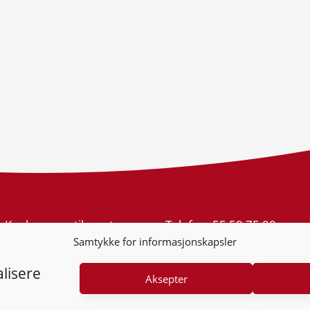
Konkurransetilsynet
Telefon:
55 59 75 00
Postboks 439 Sentrum
E-post:
post@kt.no
Samtykke for informasjonskapsler
5805 Bergen
Nyhetsvarsel >>
Org.nr: 974 761 246
lisere
Aksepter