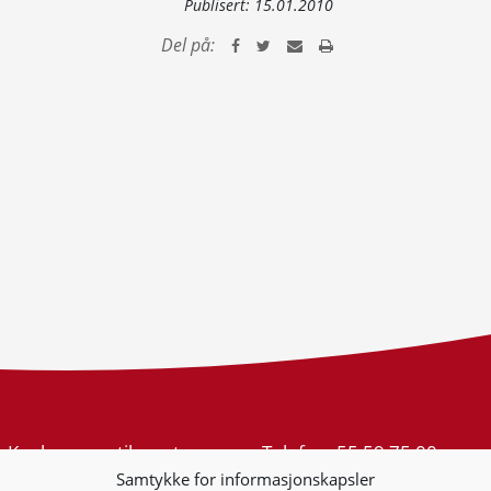
Publisert:
15.01.2010
Del på:
Konkurransetilsynet
Telefon:
55 59 75 00
Postboks 439 Sentrum
E-post:
post@kt.no
Samtykke for informasjonskapsler