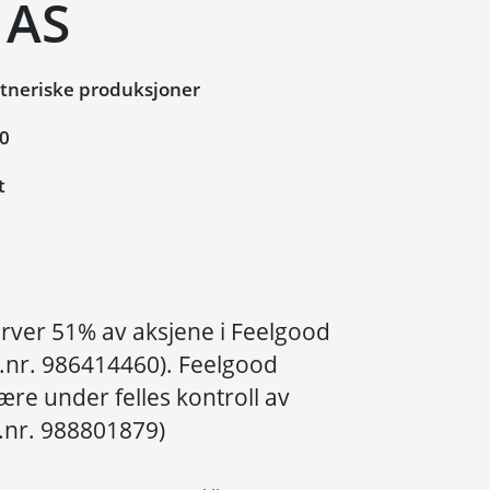
 AS
tneriske produksjoner
10
t
erver 51% av aksjene i Feelgood
g.nr. 986414460). Feelgood
ære under felles kontroll av
.nr. 988801879)