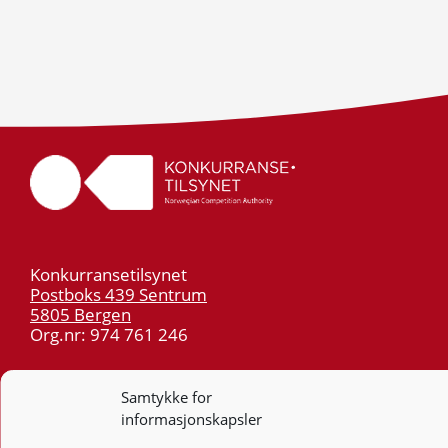
Konkurransetilsynet
Postboks 439 Sentrum
5805 Bergen
Org.nr: 974 761 246
Telefon:
55 59 75 00
Samtykke for
E-post:
post@kt.no
informasjonskapsler
Nyhetsvarsel >>