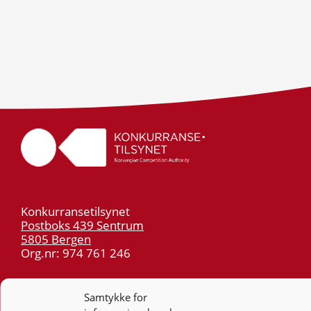
Konkurransetilsynet
Postboks 439 Sentrum
5805 Bergen
Org.nr: 974 761 246
Telefon:
55 59 75 00
Samtykke for
E-post:
post@kt.no