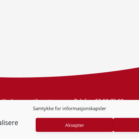
Konkurransetilsynet
Telefon:
55 59 75 00
Postboks 439 Sentrum
E-post:
post@kt.no
Samtykke for informasjonskapsler
5805 Bergen
Nyhetsvarsel >>
Org.nr: 974 761 246
lisere
Aksepter