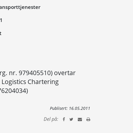
ansporttjenester
11
t
rg. nr. 979405510) overtar
 Logistics Chartering
76204034)
Publisert:
16.05.2011
Del på: