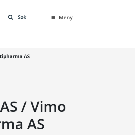
Søk
Meny
ltipharma AS
 AS / Vimo
rma AS