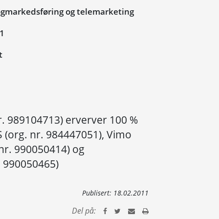
ogmarkedsføring og telemarketing
11
t
nr. 989104713) erverver 100 %
S (org. nr. 984447051), Vimo
nr. 990050414) og
. 990050465)
Publisert:
18.02.2011
Del på: