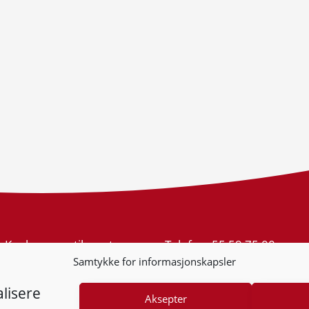
Konkurransetilsynet
Telefon:
55 59 75 00
Postboks 439 Sentrum
E-post:
post@kt.no
Samtykke for informasjonskapsler
5805 Bergen
Nyhetsvarsel >>
Org.nr: 974 761 246
lisere
Aksepter