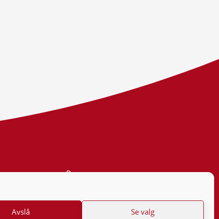
Personvern
Tilgjengelighetserklæring
Avslå
Se valg