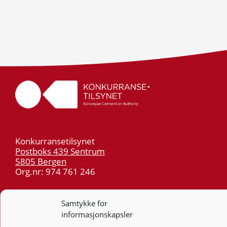
Konkurransetilsynet
Postboks 439 Sentrum
5805 Bergen
Org.nr: 974 761 246
Telefon:
55 59 75 00
Samtykke for
E-post:
post@kt.no
informasjonskapsler