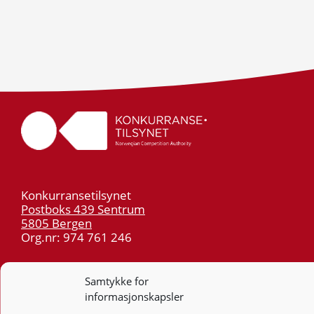
Konkurransetilsynet
Postboks 439 Sentrum
5805 Bergen
Org.nr: 974 761 246
Telefon:
55 59 75 00
Samtykke for
E-post:
post@kt.no
informasjonskapsler