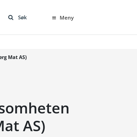
Søk
Meny
erg Mat AS)
rksomheten
Mat AS)