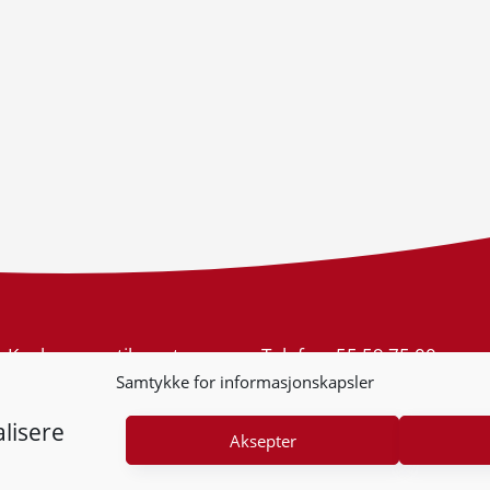
Konkurransetilsynet
Telefon:
55 59 75 00
Postboks 439 Sentrum
E-post:
post@kt.no
Samtykke for informasjonskapsler
5805 Bergen
Nyhetsvarsel >>
Org.nr: 974 761 246
lisere
Aksepter