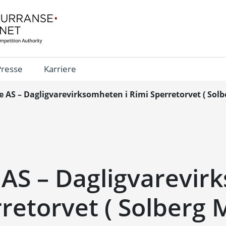
Presse
Karriere
e AS – Dagligvarevirksomheten i Rimi Sperretorvet ( Solb
 AS – Dagligvarevi
rretorvet ( Solberg 