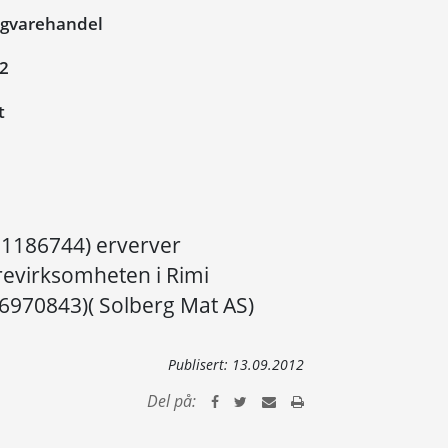
igvarehandel
12
t
931186744) erverver
revirksomheten i Rimi
86970843)( Solberg Mat AS)
Publisert:
13.09.2012
Del på: