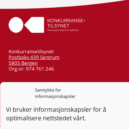
Konkurransetilsynet
Postboks 439 Sentrum
5805 Bergen
Org.nr: 974 761 246
Telefon:
55 59 75 00
E-post:
post@kt.no
Samtykke for
informasjonskapsler
Nyhetsvarsel >>
Vi bruker informasjonskapsler for å
Personvern
optimalisere nettstedet vårt.
Tilgjengelighetserklæring