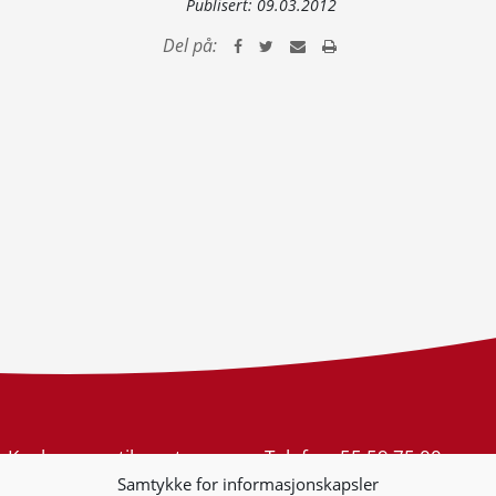
Publisert:
09.03.2012
Del på:
Konkurransetilsynet
Telefon:
55 59 75 00
Postboks 439 Sentrum
E-post:
post@kt.no
Samtykke for informasjonskapsler