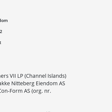
ndom
12
t
ers VII LP (Channel Islands)
Bakke Nitteberg Eiendom AS
Con-Form AS (org. nr.