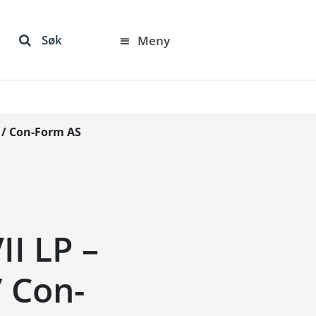
Søk
Meny
S / Con-Form AS
II LP –
 Con-