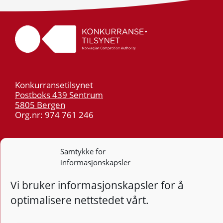
Konkurransetilsynet
Postboks 439 Sentrum
5805 Bergen
Org.nr: 974 761 246
Telefon:
55 59 75 00
E-post:
post@kt.no
Samtykke for
informasjonskapsler
Nyhetsvarsel >>
Vi bruker informasjonskapsler for å
Personvern
optimalisere nettstedet vårt.
Tilgjengelighetserklæring