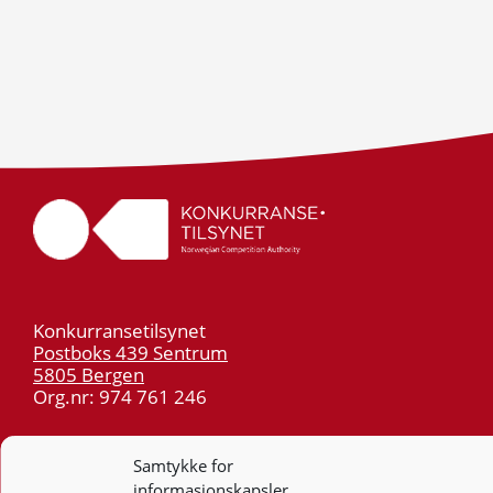
Konkurransetilsynet
Postboks 439 Sentrum
5805 Bergen
Org.nr: 974 761 246
Telefon:
55 59 75 00
Samtykke for
E-post:
post@kt.no
informasjonskapsler