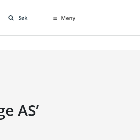
Søk
Meny
ge AS’