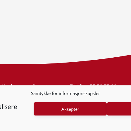
Konkurransetilsynet
Telefon:
55 59 75 00
Postboks 439 Sentrum
E-post:
post@kt.no
Samtykke for informasjonskapsler
5805 Bergen
Nyhetsvarsel >>
Org.nr: 974 761 246
lisere
Aksepter