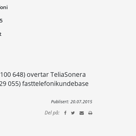
oni
15
t
 100 648) overtar TeliaSonera
929 055) fasttelefonikundebase
Publisert:
20.07.2015
Del på: