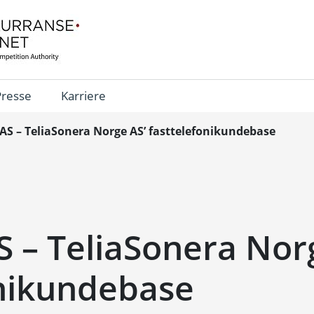
Presse
Karriere
AS – TeliaSonera Norge AS’ fasttelefonikundebase
 – TeliaSonera Nor
onikundebase