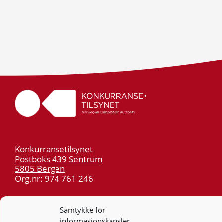
Konkurransetilsynet
Postboks 439 Sentrum
5805 Bergen
Org.nr: 974 761 246
Telefon:
55 59 75 00
Samtykke for
E-post:
post@kt.no
informasjonskapsler