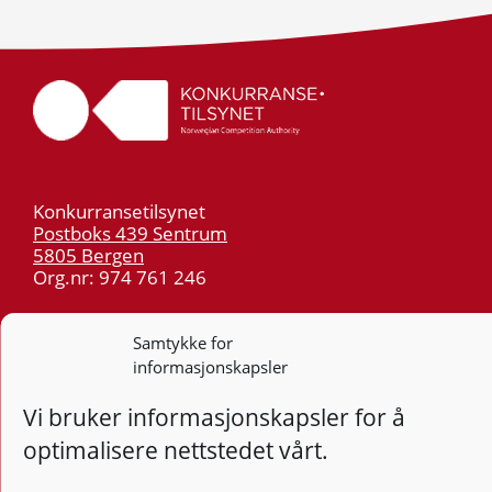
Konkurransetilsynet
Postboks 439 Sentrum
5805 Bergen
Org.nr: 974 761 246
Telefon:
55 59 75 00
Samtykke for
E-post:
post@kt.no
informasjonskapsler
Nyhetsvarsel >>
Vi bruker informasjonskapsler for å
optimalisere nettstedet vårt.
Personvern