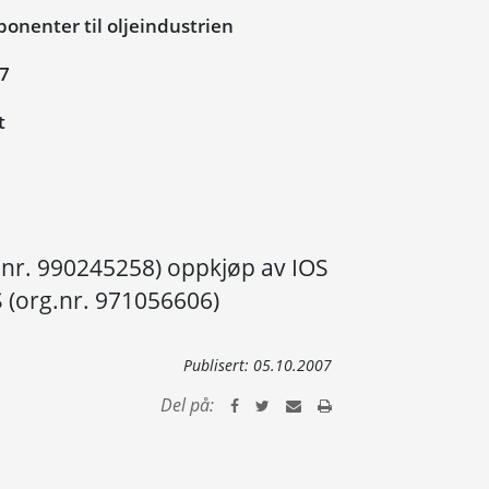
nenter til oljeindustrien
07
t
nr. 990245258) oppkjøp av IOS
(org.nr. 971056606)
Publisert:
05.10.2007
Del på: