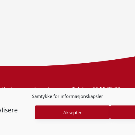
Konkurransetilsynet
Telefon:
55 59 75 00
Postboks 439 Sentrum
E-post:
post@kt.no
Samtykke for informasjonskapsler
5805 Bergen
Nyhetsvarsel >>
Org.nr: 974 761 246
lisere
Aksepter