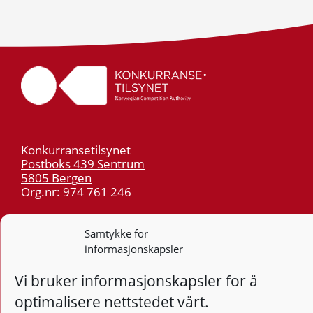
Konkurransetilsynet
Postboks 439 Sentrum
5805 Bergen
Org.nr: 974 761 246
Telefon:
55 59 75 00
Samtykke for
E-post:
post@kt.no
informasjonskapsler
Nyhetsvarsel >>
Vi bruker informasjonskapsler for å
optimalisere nettstedet vårt.
Personvern