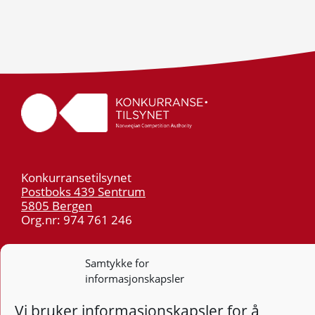
Konkurransetilsynet
Postboks 439 Sentrum
5805 Bergen
Org.nr: 974 761 246
Telefon:
55 59 75 00
Samtykke for
E-post:
post@kt.no
informasjonskapsler
Nyhetsvarsel >>
Vi bruker informasjonskapsler for å