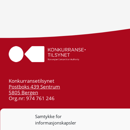
Konkurransetilsynet
Postboks 439 Sentrum
5805 Bergen
Org.nr: 974 761 246
Telefon:
55 59 75 00
Samtykke for
E-post:
post@kt.no
informasjonskapsler