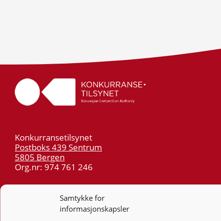
Konkurransetilsynet
Postboks 439 Sentrum
5805 Bergen
Org.nr: 974 761 246
Telefon:
55 59 75 00
Samtykke for
E-post:
post@kt.no
informasjonskapsler