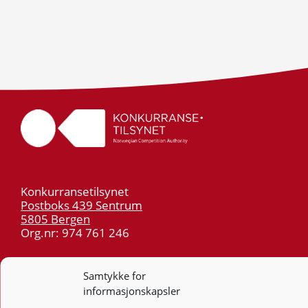
Konkurransetilsynet
Postboks 439 Sentrum
5805 Bergen
Org.nr: 974 761 246
Telefon:
55 59 75 00
Samtykke for
E-post:
post@kt.no
informasjonskapsler