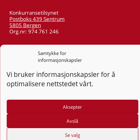
Konkurransetilsynet
Postboks 439 Sentrum
5805 Bergen
Org.nr: 974 761 246
Telefon:
55 59 75 00
Samtykke for
E-post:
post@kt.no
informasjonskapsler
Nyhetsvarsel >>
Vi bruker informasjonskapsler for å
optimalisere nettstedet vårt.
Personvern
Tilgjengelighetserklæring
Aksepter
Følg
F
Avslå
Se valg