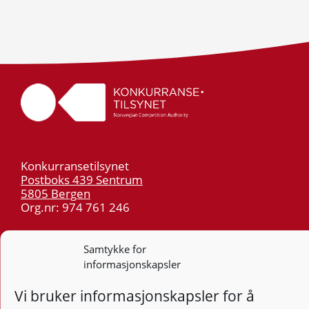
Konkurransetilsynet
Postboks 439 Sentrum
5805 Bergen
Org.nr: 974 761 246
Telefon:
55 59 75 00
Samtykke for
E-post:
post@kt.no
informasjonskapsler
Nyhetsvarsel >>
Vi bruker informasjonskapsler for å