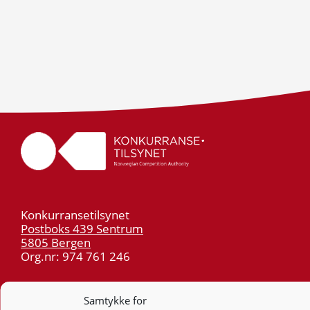
Konkurransetilsynet
Postboks 439 Sentrum
5805 Bergen
Org.nr: 974 761 246
Telefon:
55 59 75 00
Samtykke for
E-post:
post@kt.no