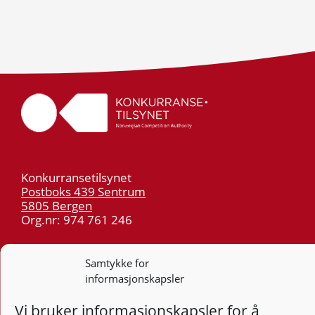
Konkurransetilsynet
Postboks 439 Sentrum
5805 Bergen
Org.nr: 974 761 246
Telefon:
55 59 75 00
Samtykke for
E-post:
post@kt.no
informasjonskapsler
Nyhetsvarsel >>
Vi bruker informasjonskapsler for å