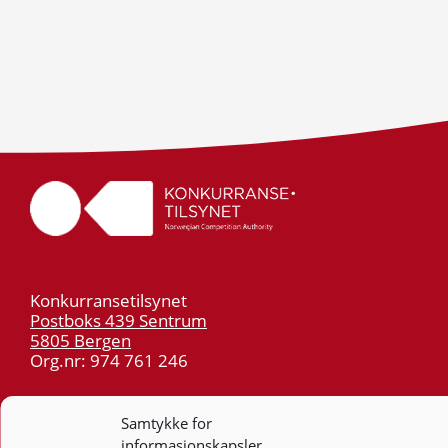
Konkurransetilsynet
Postboks 439 Sentrum
5805 Bergen
Org.nr: 974 761 246
Telefon:
55 59 75 00
Samtykke for
E-post:
post@kt.no
informasjonskapsler