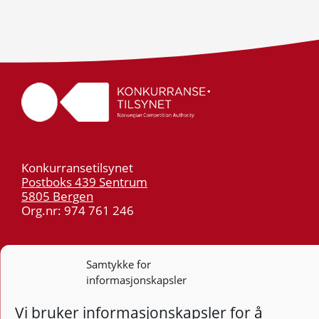
Konkurransetilsynet
Postboks 439 Sentrum
5805 Bergen
Org.nr: 974 761 246
Telefon:
55 59 75 00
E-post:
post@kt.no
Samtykke for
informasjonskapsler
Nyhetsvarsel >>
Vi bruker informasjonskapsler for å