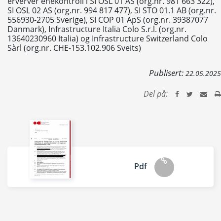
erverver enekontroll i SI OSL 01 AS (org.nr. 981 663 322),
SI OSL 02 AS (org.nr. 994 817 477), SI STO 01.1 AB (org.nr.
556930-2705 Sverige), SI COP 01 ApS (org.nr. 39387077
Danmark), Infrastructure Italia Colo S.r.l. (org.nr.
13640230960 Italia) og Infrastructure Switzerland Colo
Sàrl (org.nr. CHE-153.102.906 Sveits)
Publisert:
22.05.2025
Del på:
Pdf