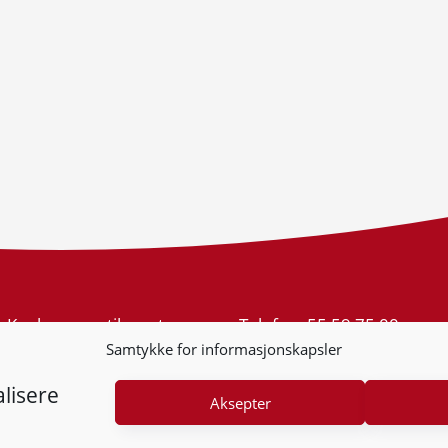
Konkurransetilsynet
Telefon:
55 59 75 00
Postboks 439 Sentrum
E-post:
post@kt.no
Samtykke for informasjonskapsler
5805 Bergen
Nyhetsvarsel >>
Org.nr: 974 761 246
lisere
Aksepter