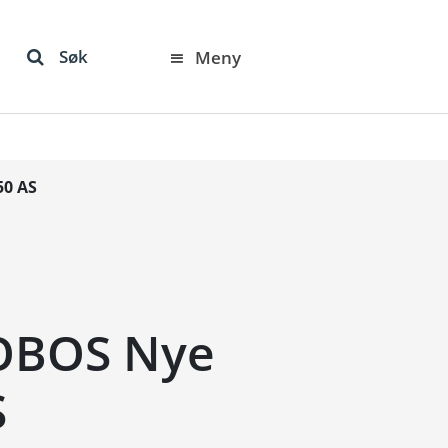
Søk
Meny
50 AS
 OBOS Nye
S