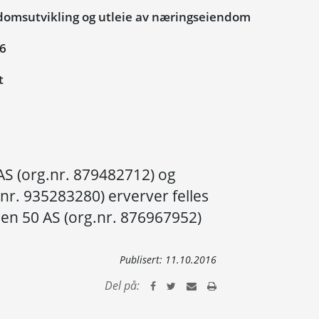
domsutvikling og utleie av næringseiendom
16
t
AS (org.nr. 879482712) og
r. 935283280) erverver felles
ien 50 AS (org.nr. 876967952)
Publisert:
11.10.2016
Del på: