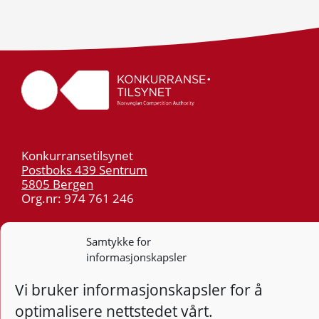
Konkurransetilsynet
Postboks 439 Sentrum
5805 Bergen
Org.nr: 974 761 246
Telefon:
55 59 75 00
Samtykke for
E-post:
post@kt.no
informasjonskapsler
Nyhetsvarsel >>
Vi bruker informasjonskapsler for å
optimalisere nettstedet vårt.
Personvern