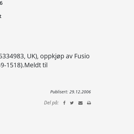
06
t
 5334983, UK), oppkjøp av Fusio
9-1518).Meldt til
Publisert:
29.12.2006
Del på: