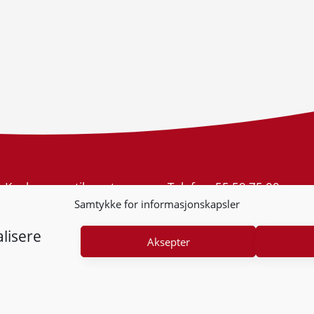
Konkurransetilsynet
Telefon:
55 59 75 00
Postboks 439 Sentrum
E-post:
post@kt.no
Samtykke for informasjonskapsler
5805 Bergen
Nyhetsvarsel >>
Org.nr: 974 761 246
lisere
Aksepter