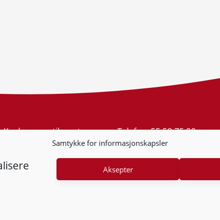
Konkurransetilsynet
Telefon:
55 59 75 00
Postboks 439 Sentrum
E-post:
post@kt.no
Samtykke for informasjonskapsler
5805 Bergen
Nyhetsvarsel >>
Org.nr: 974 761 246
lisere
Aksepter