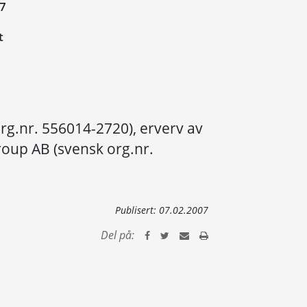
07
t
rg.nr. 556014-2720), erverv av
roup AB (svensk org.nr.
Publisert:
07.02.2007
Del på: