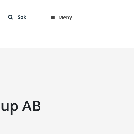
Søk
Meny
oup AB