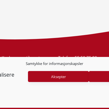
Konkurransetilsynet
Telefon:
55 59 75 00
Postboks 439 Sentrum
E-post:
post@kt.no
Samtykke for informasjonskapsler
5805 Bergen
Nyhetsvarsel >>
Org.nr: 974 761 246
lisere
Aksepter