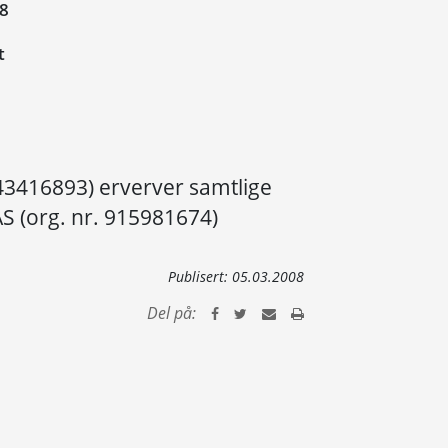
08
t
943416893) erverver samtlige
AS (org. nr. 915981674)
Publisert:
05.03.2008
Del på: