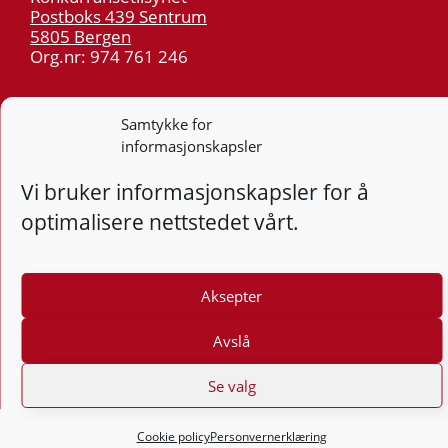
Postboks 439 Sentrum
5805 Bergen
Org.nr: 974 761 246
Telefon:
55 59 75 00
Samtykke for
E-post:
post@kt.no
informasjonskapsler
Nyhetsvarsel >>
Vi bruker informasjonskapsler for å
optimalisere nettstedet vårt.
Personvern
Tilgjengelighetserklæring
Aksepter
Følg
F
Avslå
Se valg
Cookie policy
Personvernerklæring