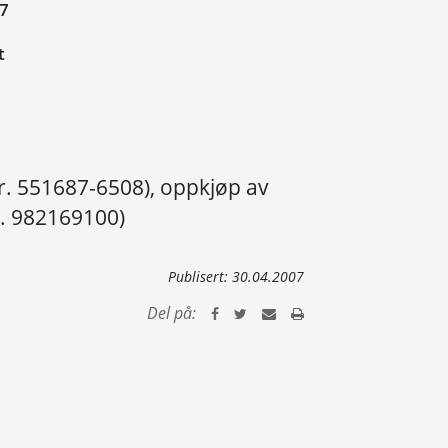
07
t
. 551687-6508), oppkjøp av
. 982169100)
Publisert:
30.04.2007
Del på: