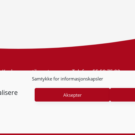
Konkurransetilsynet
Telefon:
55 59 75 00
Postboks 439 Sentrum
E-post:
post@kt.no
Samtykke for informasjonskapsler
5805 Bergen
Nyhetsvarsel >>
Org.nr: 974 761 246
lisere
Aksepter