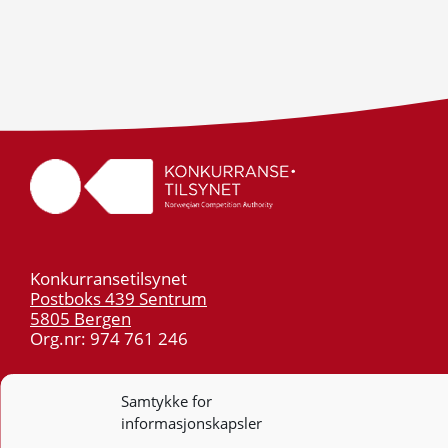
Konkurransetilsynet
Postboks 439 Sentrum
5805 Bergen
Org.nr: 974 761 246
Telefon:
55 59 75 00
Samtykke for
E-post:
post@kt.no
informasjonskapsler