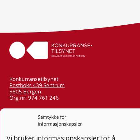
Konkurransetilsynet
Postboks 439 Sentrum
5805 Bergen
Org.nr: 974 761 246
Telefon:
55 59 75 00
Samtykke for
E-post:
post@kt.no
informasjonskapsler
Nyhetsvarsel >>
Vi bruker informasjonskapsler for å