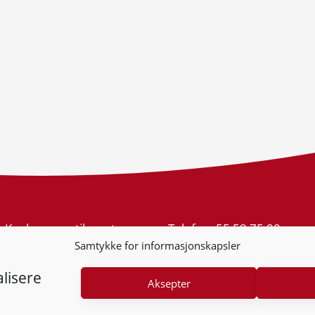
Konkurransetilsynet
Telefon:
55 59 75 00
Postboks 439 Sentrum
E-post:
post@kt.no
Samtykke for informasjonskapsler
5805 Bergen
Nyhetsvarsel >>
Org.nr: 974 761 246
lisere
Aksepter