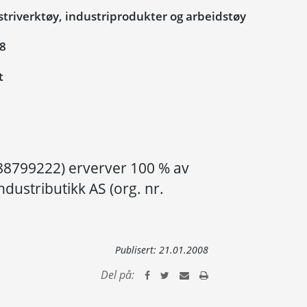
triverktøy, industriprodukter og arbeidstøy
08
t
888799222) erverver 100 % av
dustributikk AS (org. nr.
Publisert:
21.01.2008
Del på: