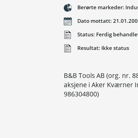
Berørte markeder: Indus
Dato mottatt: 21.01.20
Status: Ferdig behandle
Resultat: Ikke status
B&B Tools AB (org. nr. 
aksjene i Aker Kværner In
986304800)