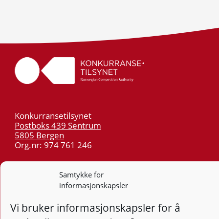
Konkurransetilsynet
Postboks 439 Sentrum
5805 Bergen
Org.nr: 974 761 246
Telefon:
55 59 75 00
Samtykke for
E-post:
post@kt.no
informasjonskapsler
Nyhetsvarsel >>
Vi bruker informasjonskapsler for å