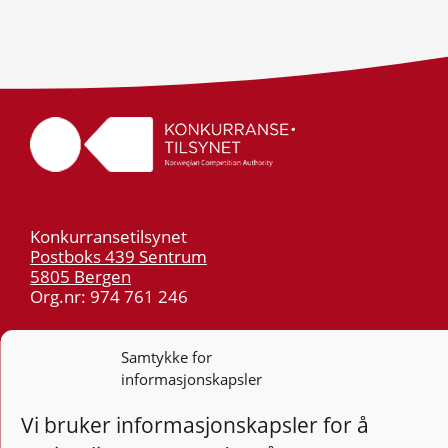
Konkurransetilsynet
Postboks 439 Sentrum
5805 Bergen
Org.nr: 974 761 246
Telefon:
55 59 75 00
Samtykke for
E-post:
post@kt.no
informasjonskapsler
Nyhetsvarsel >>
Vi bruker informasjonskapsler for å