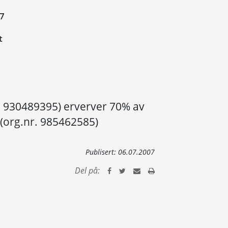
07
t
. 930489395) erverver 70% av
S (org.nr. 985462585)
Publisert:
06.07.2007
Del på: