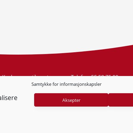
Konkurransetilsynet
Telefon:
55 59 75 00
Postboks 439 Sentrum
E-post:
post@kt.no
Samtykke for informasjonskapsler
5805 Bergen
Nyhetsvarsel >>
Org.nr: 974 761 246
lisere
Aksepter