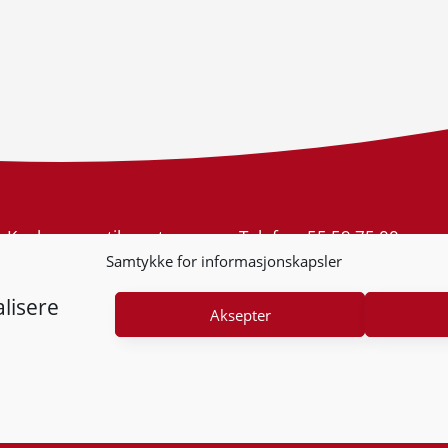
Konkurransetilsynet
Telefon:
55 59 75 00
Postboks 439 Sentrum
E-post:
post@kt.no
Samtykke for informasjonskapsler
5805 Bergen
Nyhetsvarsel >>
Org.nr: 974 761 246
lisere
Aksepter