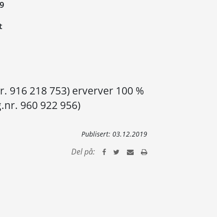
19
t
nr. 916 218 753) erverver 100 %
g.nr. 960 922 956)
Publisert:
03.12.2019
Del på: