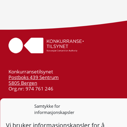
Konkurransetilsynet
Postboks 439 Sentrum
5805 Bergen
Org.nr: 974 761 246
Telefon:
55 59 75 00
Samtykke for
E-post:
post@kt.no
informasjonskapsler
Nyhetsvarsel >>
Vi bruker informasjonskapsler for å