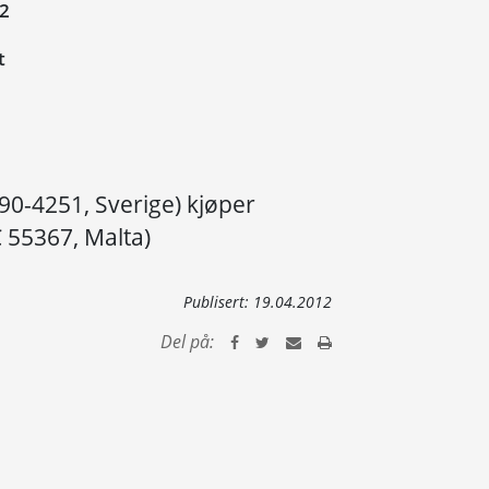
12
t
90-4251, Sverige) kjøper
C 55367, Malta)
Publisert:
19.04.2012
Del på: