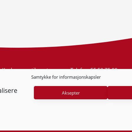
Konkurransetilsynet
Telefon:
55 59 75 00
Postboks 439 Sentrum
E-post:
post@kt.no
Samtykke for informasjonskapsler
5805 Bergen
Nyhetsvarsel >>
Org.nr: 974 761 246
lisere
Aksepter